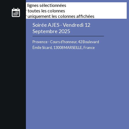
Exporter les lignes sélectionnées
Exporter toutes les colonnes
Exporter uniquement les colonnes affichées
Leaflet
Soirée AJES - Vendredi 12
+
Septembre 2025
−
Provence - Cours d'honneur, 42 Boulevard
Émile Sicard, 13008 MARSEILLE, France