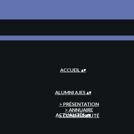
ACCUEIL
▴
▾
ALUMNI AJES
▴
▾
> PRÉSENTATION
> ANNUAIRE
ACTUALITÉS
▴
▾
> COMMUNAUTÉ