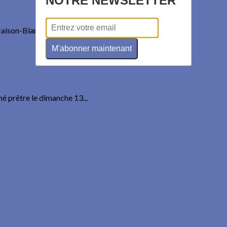
NOTRE NEWSLETTER
aison-Blanche. Hier, il a...
M'abonner maintenant
é prêtre le dimanche 13...