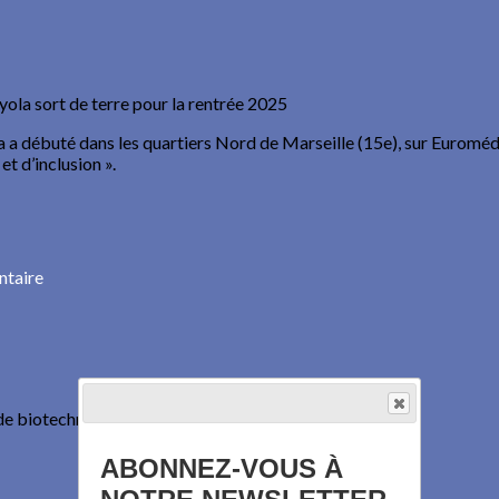
yola sort de terre pour la rentrée 2025
a a débuté dans les quartiers Nord de Marseille (15e), sur Euromédit
et d’inclusion ».
ntaire
de biotechnologie Moderna a...
ABONNEZ-VOUS À