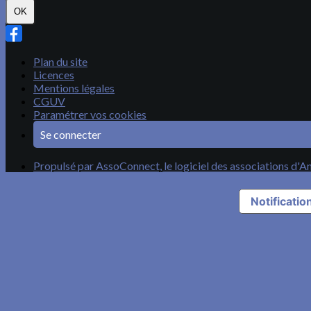
OK
Plan du site
Licences
Mentions légales
CGUV
Paramétrer vos cookies
Se connecter
Propulsé par AssoConnect, le logiciel des associations d'A
Notification