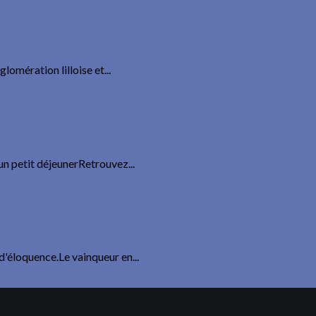
lomération lilloise et...
 un petit déjeunerRetrouvez...
 d'éloquence.Le vainqueur en...