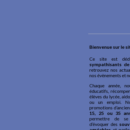
Bienvenue sur le s
Ce site est dé
sympathisants de 
retrouvez nos actual
nos évènements et no
Chaque année, no
éducatifs, récompen
élèves du lycée, aid
ou un emploi. N
promotions d’anciens
15, 25 ou 35 an
permettre de se 
d’évoquer des
souv
agréables
et parf