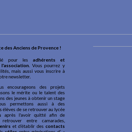
ite des Anciens de Provence !
dié pour les
adhérents et
l'association
. Vous pourrez y
ités, mais aussi vous inscrire à
tre newsletter.
us encourageons des projets
sons le mérite ou le talent des
ons des jeunes à obtenir un stage
ous permettons aussi à des
 élèves de se retrouver au lycée
s
après l'avoir quitté afin de
retrouver entre camarades,
enirs
et d’établir des
contacts
ois
utiles
entre générations d’ «