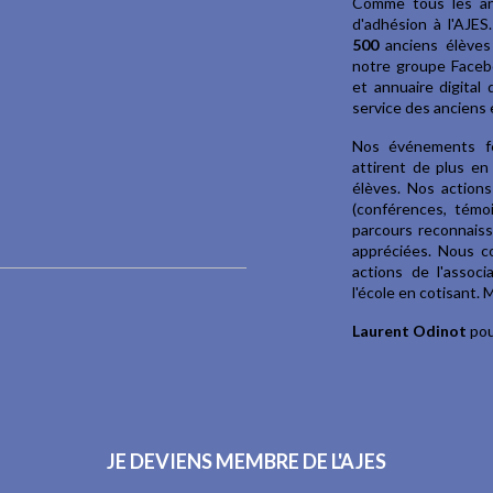
Comme tous les an
d'adhésion à l'AJE
500
anciens élève
notre groupe Face
et annuaire digital
service des anciens e
Nos événements fes
attirent de plus en
élèves. Nos actions
(conférences, témo
parcours reconnaiss
appréciées. Nous c
actions de l'assoc
l'école en cotisant. 
Laurent Odinot
pou
JE DEVIENS MEMBRE DE L'AJES