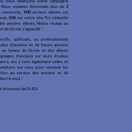
s, nous relançons notre campagne
S. Nous sommes désormais plus de
2
s connectés,
900
anciens élèves sur
book,
500
sur notre site Pro LinkedIn
 des anciens élèves. Notre réseau au
t de l'école s'agrandit !
tifs, spirituels, ou professionnels
 plus d'anciens et de futurs anciens
 en faveur de l'école et des élèves
ignages d'anciens sur leurs études,
ance, etc..) sont également utiles et
omptons sur vous pour soutenir les
iation au service des anciens et de
Merci à vous !
r le bureau de l'AJES