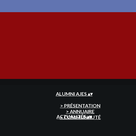
ACCUEIL
▴
▾
ALUMNI AJES
▴
▾
> PRÉSENTATION
> ANNUAIRE
ACTUALITÉS
▴
▾
> COMMUNAUTÉ