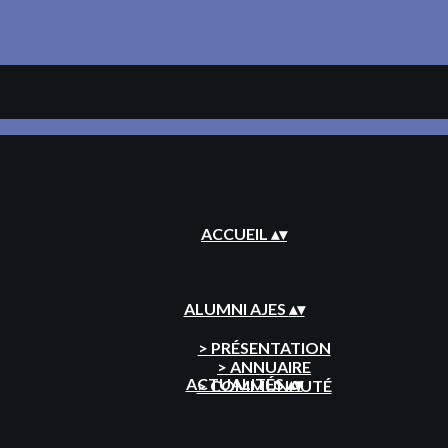
ACCUEIL
▴
▾
ALUMNI AJES
▴
▾
> PRÉSENTATION
> ANNUAIRE
ACTUALITÉS
▴
▾
> COMMUNAUTÉ